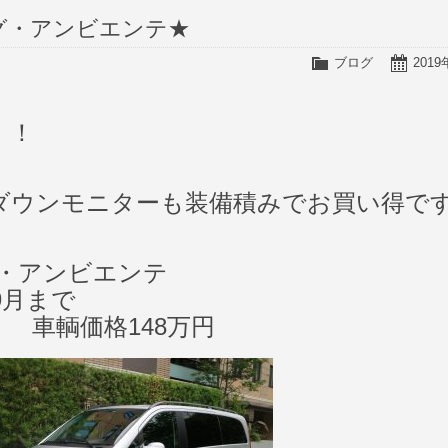
ング・アンビエンテ★
ブログ
201
！！
ダウンモニターも装備積みでお買い得で
ング・アンビエンテ
9月まで
 車輌価格148万円