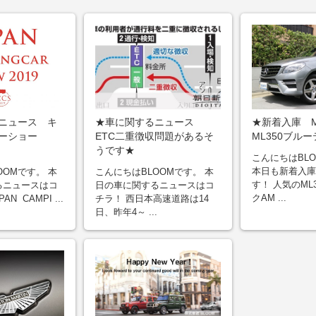
ニュース キ
★車に関するニュース
★新着入庫 
ーショー
ETC二重徴収問題があるそ
ML350ブル
うです★
こんにちはBL
本日も新着入庫
OOMです。 本
こんにちはBLOOMです。 本
す！ 人気のML
るニュースはコ
日の車に関するニュースはコ
クAM ...
N CAMPI ...
チラ！ 西日本高速道路は14
日、昨年4～ ...