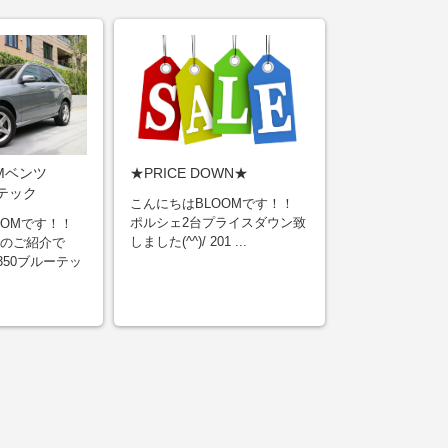
Mベンツ
★PRICE DOWN★
ーテック
こんにちはBLOOMです！！
ポルシェ2台プライスダウン致
OOMです！！
しました(^^)/ 201 ...
のご紹介で
350ブルーテッ