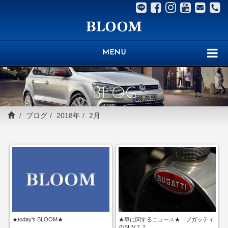
MENU
BLOG
ブログ
2018年
2月
★today’s BLOOM★
★車に関するニュース★ ブガッティ
のSUV？？