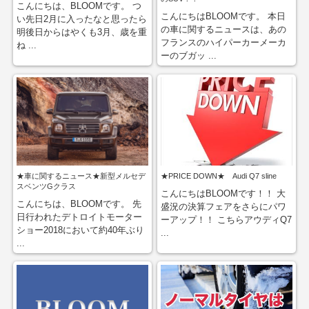
こんにちは、BLOOMです。 つ
こんにちはBLOOMです。 本日
い先日2月に入ったなと思ったら
の車に関するニュースは、あの
明後日からはやくも3月、歳を重
フランスのハイパーカーメーカ
ね ...
ーのブガッ ...
★車に関するニュース★新型メルセデ
★PRICE DOWN★ Audi Q7 sline
スベンツGクラス
こんにちはBLOOMです！！ 大
こんにちは、BLOOMです。 先
盛況の決算フェアをさらにパワ
日行われたデトロイトモーター
ーアップ！！ こちらアウディQ7
ショー2018において約40年ぶり
...
...