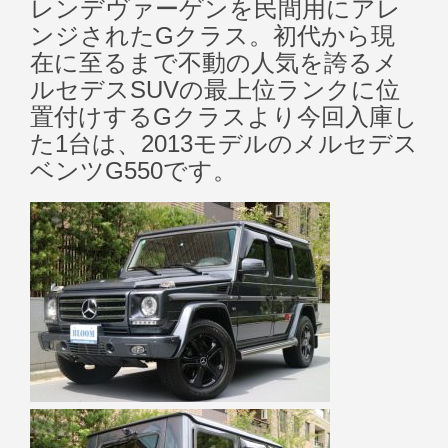
レンデヴァーゲンを民間用にアレ
ンジされたGクラス。初代から現
在に至るまで不動の人気を誇るメ
ルセデスSUVの最上位ランクに位
置付けするGクラスより今回入庫し
た1台は、2013モデルのメルセデス
ベンツG550です。