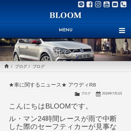
MENU
BLOG
ブログ
ブログ
★車に関するニュース★ アウディR8
ブログ
2016年7月1日
こんにちはBLOOMです。
ル・マン24時間レースが雨で中断
した際のセーフティカーが見事な