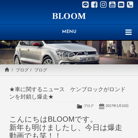
MENU
BLOG
ブログ
ブログ
★車に関するニュース ケンブロックがロンド
ンを封鎖し爆走★
ブログ
2017年1月10日
こんにちはBLOOMです。
新年も明けましたし、今日は爆走
動画でも笑！！